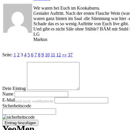
Wir waren bei Euch im Kookaburra.
Genialer Auftritt. Nach der ersten Flasche Wein (w
waren ganz hinten im Saal -die Stimmung war hier -u
Schade das es so wenig Auftritte von Euch live gibt.
Und gibt es nicht Säle ohne Stühle? BÄM mit Stuhl
LG
Markus
Seite:
1
2
3
4
5
6
7
8
9
10
11
12
»»
37
Dein Eintrag
Name
E-Mail
wird nicht veröffentlicht
Sicherheitscode
Eintrag hinzufügen
Y
eo
M
en