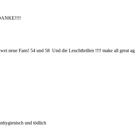
! DANKE!!!!
Zwei neue Fans! 54 und 58
Und die Leuchtbrillen !!!! make all great a
unhygienisch und tödlich