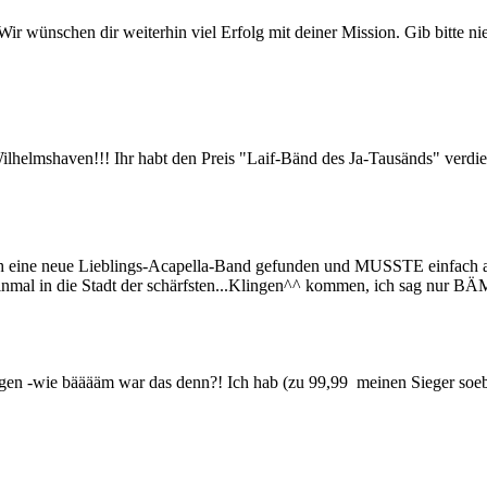
 wünschen dir weiterhin viel Erfolg mit deiner Mission. Gib bitte ni
ilhelmshaven!!! Ihr habt den Preis "Laif-Bänd des Ja-Tausänds" verdie
ich eine neue Lieblings-Acapella-Band gefunden und MUSSTE einfach au
einmal in die Stadt der schärfsten...Klingen^^ kommen, ich sag nur BÄ
ingen -wie bääääm war das denn?! Ich hab (zu 99,99
meinen Sieger soebe