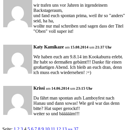
wir trafen uns vor Jahren in irgendeinem
Backstageraum,
und fand euch spontan prima, weil ihr so "anders"
seid, ha ha,
wollte nur mal schreiben und sagen dass der Titel
"Oben" voll super ist!
Katy Kamikaze
am
15.08.2014
um
21:37 Uhr
Wir haben euch am 9.8.14 im Kookaburra erlebt.
Ihr habt so dermaßen gebämt!!! Danke für einen
großartigen Abend. Ich bleib an euch dran, denn
ich muss euch wiedersehen! :=)
Krissi
am
14.06.2014
um
23:15 Uhr
Da fährt man spontan aufs Lamboyfest nach
Hanau und dann sowas! Wie geil war das denn
bitte? Hat super gerockt!!
weiter so und bäääääm!!!
Seite:
1
2
3
4
5
6
7
8
9
10
11
12
13
»»
37