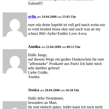
Zukunft!!
aylin
am
24.04.2008
um
23:05 Uhr
eure oda deine hapehh ist vull geil mach weita soo
es wird bestimt bessa okis und noch was an my
schazz Bili+Aylin=Endles Love 4-eva
Annika
am
22.04.2008
um
00:12 Uhr
Hallo Jungs,
auf diesem Wege ein großes Dankeschön für eure
"affenstarke" Postkarte aus Paris! Ich habe mich
sehr darüber gefreut!
Liebe Grüße,
Annika
Jessica
am
20.04.2008
um
16:50 Uhr
Hallo liebe Yeomänner,
besonders an Mari,
ihr seid einfach spitze, leider kann ich euch nicht