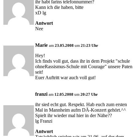
ihr habt farins telefonnummer?
Kann ich die haben, bitte
xD lg
Antwort
Nee
Marie
am
23.05.2008
um
21:23 Uhr
Hey!
Ich finds voll gut, dass ihr in dem Projekt "schule
ohneRassismus-Schule mit Courage" unsere Paten
seit!
Euer Auftritt war auch voll gut!
franzi
am
12.05.2008
um
20:27 Uhr
ihr sied echt gut. Respekt. Hab euch zum ersten
Mal in Mannheim aufm DÄ-Konzert gehört.^^
Spielt ihr wieder mal hier in der Nähe??
lg Franzi
Antwort
Tatsächlich spielen wir am 21.06. auf der dem