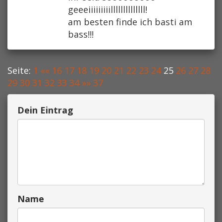
geeeiiiiiiiiillllllllllllll!
am besten finde ich basti am
bass!!!
Seite:
1
««
16
17
18
19
20
21
22
23
24
25
26
27
28
29
30
31
32
33
34
»»
37
Dein Eintrag
Name