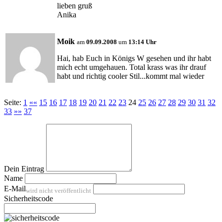
lieben gruß
Anika
Moik
am
09.09.2008
um
13:14 Uhr
Hai, hab Euch in Königs W gesehen und ihr habt
mich echt umgehauen. Total krass was ihr drauf
habt und richtig cooler Stil...kommt mal wieder
Seite:
1
««
15
16
17
18
19
20
21
22
23
24
25
26
27
28
29
30
31
32
33
»»
37
Dein Eintrag
Name
E-Mail
wird nicht veröffentlicht
Sicherheitscode